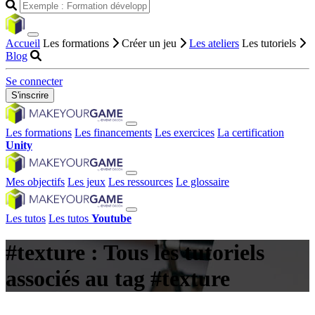
Accueil
Les formations
Créer un jeu
Les ateliers
Les tutoriels
Blog
Se connecter
S'inscrire
Les formations
Les financements
Les exercices
La certification
Unity
Mes objectifs
Les jeux
Les ressources
Le glossaire
Les tutos
Les tutos
Youtube
#texture : Tous les tutoriels
associés au tag #texture