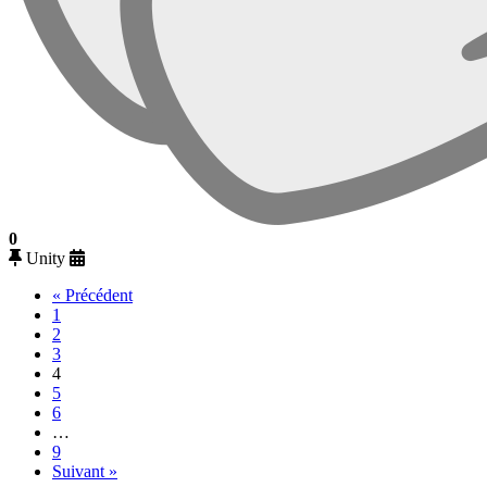
0
Unity
« Précédent
1
2
3
4
5
6
…
9
Suivant »