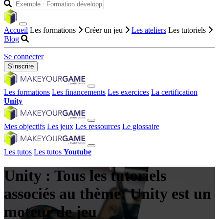
Accueil
Les formations
Créer un jeu
Les ateliers
Les tutoriels
Blog
Se connecter
S'inscrire
Les formations
Les financements
Les exercices
La certification
Unity
Mes objectifs
Les jeux
Les ressources
Le glossaire
Les tutos
Les tutos
Youtube
Unity : Tous les tutoriels
associés au thème: Unity est un
moteur de jeu