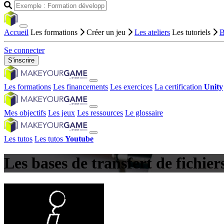
Accueil
Les formations
Créer un jeu
Les ateliers
Les tutoriels
B
Se connecter
S'inscrire
Les formations
Les financements
Les exercices
La certification
Unity
Mes objectifs
Les jeux
Les ressources
Le glossaire
Les tutos
Les tutos
Youtube
Les bases de transfert de fichie