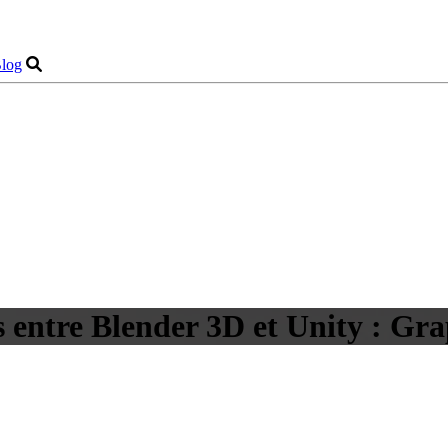
log
rs entre Blender 3D et Unity : G