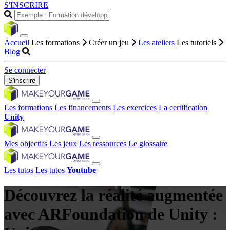
S'INSCRIRE
Accueil
Les formations
Créer un jeu
Les ateliers
Les tutoriels
Blog
Se connecter
S'inscrire
Les formations
Les financements
Les exercices
La certification
Unity
Mes objectifs
Les jeux
Les ressources
Le glossaire
Les tutos
Les tutos
Youtube
Découvrez la réalité augmentée
avec ARFoundation de Unity :