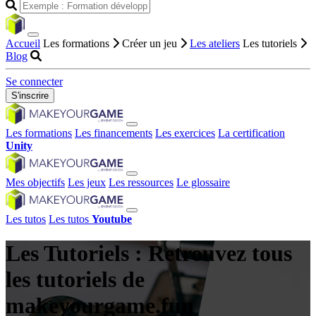
Accueil
Les formations
Créer un jeu
Les ateliers
Les tutoriels
Blog
Se connecter
S'inscrire
Les formations
Les financements
Les exercices
La certification
Unity
Mes objectifs
Les jeux
Les ressources
Le glossaire
Les tutos
Les tutos
Youtube
Les Tutoriels : Retrouvez tous
les tutoriels de
makeyourgame.fun