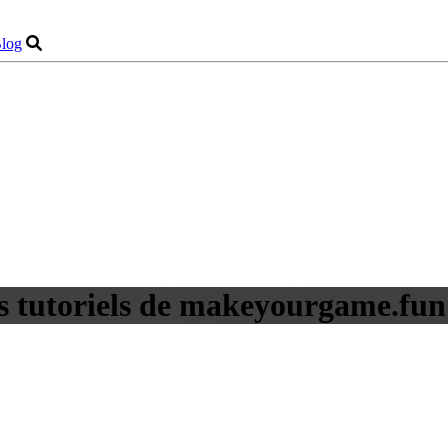
log
les tutoriels de makeyourgame.fun