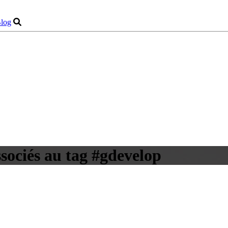
log
ssociés au tag #gdevelop