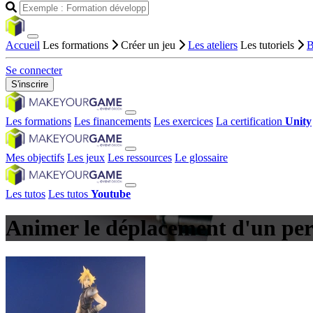
Accueil
Les formations
Créer un jeu
Les ateliers
Les tutoriels
B
Se connecter
S'inscrire
Les formations
Les financements
Les exercices
La certification
Unity
Mes objectifs
Les jeux
Les ressources
Le glossaire
Les tutos
Les tutos
Youtube
Animer le déplacement d'un p