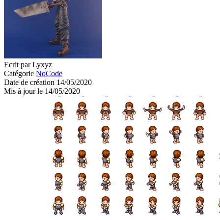
Ecrit par Lyxyz
Catégorie
NoCode
Date de création 14/05/2020
Mis à jour le 14/05/2020