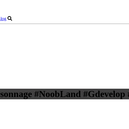
log
ersonnage #NoobLand #Gdevelop 