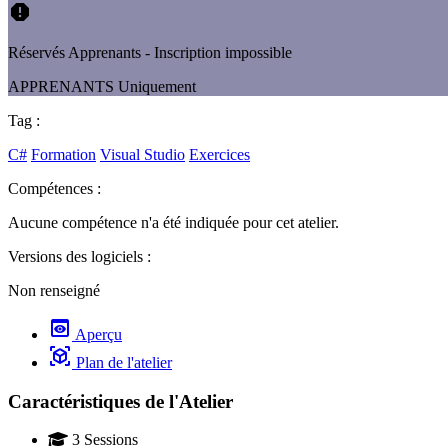
report
Réservés Apprenants - Inscription impossible
APPRENANTS Uniquement
Tag :
C#
Formation
Visual Studio
Exercices
Compétences :
Aucune compétence n'a été indiquée pour cet atelier.
Versions des logiciels :
Non renseigné
preview
Aperçu
view_in_ar
Plan de l'atelier
Caractéristiques de l'Atelier
3 Sessions