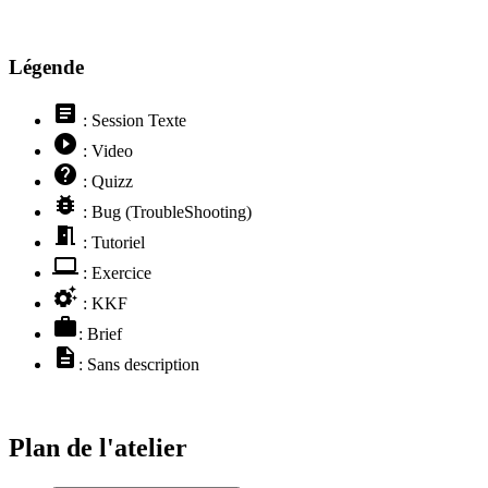
Légende
article
: Session Texte
play_circle_filled
: Video
help
: Quizz
bug_report
: Bug (TroubleShooting)
meeting_room
: Tutoriel
computer
: Exercice
settings_suggest
: KKF
work
: Brief
description
: Sans description
Plan de l'atelier