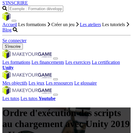
S'INSCRIRE
Accueil
Les formations
Créer un jeu
Les ateliers
Les tutoriels
Blog
Se connecter
S'inscrire
Les formations
Les financements
Les exercices
La certification
Unity
Mes objectifs
Les jeux
Les ressources
Le glossaire
Les tutos
Les tutos
Youtube
Ordre d'exécution des scripts
au chargement avec Unity 2019