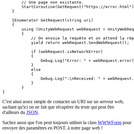
        // Une page non existante.

        StartCoroutine(GetRequest("https://error.html")
    }

    IEnumerator GetRequest(string uri)

    {

        using (UnityWebRequest webRequest = UnityWebReq
        {

            // On envoie la requête et on attend la rép
            yield return webRequest.SendWebRequest();

            if (webRequest.isNetworkError)

            {

                Debug.Log("Error: " + webRequest.error)
            }

            else

            {

                Debug.Log(":\nReceived: " + webRequest.
            }

        }

}
C'est ainsi assez simple de contacter un URI sur un serveur web,
sachant qu'ici on ne fait que récupérer du texte qui peut être
d'ailleurs du
JSON
.
Sachez aussi que l'on peut toujours utiliser la class
WWWForm
pour
envoyer des paramètres en POST, à notre page web !