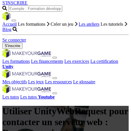
S'INSCRIRE
Accueil
Les formations
Créer un jeu
Les ateliers
Les tutoriels
Blog
Se connecter
S'inscrire
Les formations
Les financements
Les exercices
La certification
Unity
Mes objectifs
Les jeux
Les ressources
Le glossaire
Les tutos
Les tutos
Youtube
Utiliser UnityWebRequest pour
contacter un serveur web :