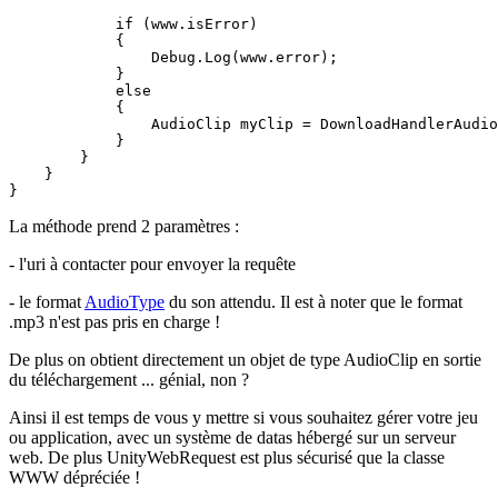
            if (www.isError)

            {

                Debug.Log(www.error);

            }

            else

            {

                AudioClip myClip = DownloadHandlerAudio
            }

        }

    }

}
La méthode prend 2 paramètres :
- l'uri à contacter pour envoyer la requête
- le format
AudioType
du son attendu. Il est à noter que le format
.mp3 n'est pas pris en charge !
De plus on obtient directement un objet de type AudioClip en sortie
du téléchargement ... génial, non ?
Ainsi il est temps de vous y mettre si vous souhaitez gérer votre jeu
ou application, avec un système de datas hébergé sur un serveur
web. De plus UnityWebRequest est plus sécurisé que la classe
WWW dépréciée !