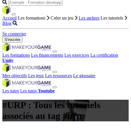
Accueil
Les formations
Créer un jeu
Les ateliers
Les tutoriels
Blog
Se connecter
S'inscrire
Les formations
Les financements
Les exercices
La certification
Unity
Mes objectifs
Les jeux
Les ressources
Le glossaire
Les tutos
Les tutos
Youtube
#URP : Tous les tutoriels
associés au tag #urp