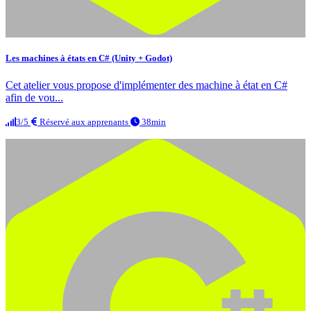
Les machines à états en C# (Unity + Godot)
Cet atelier vous propose d'implémenter des machine à état en C#
afin de vou...
3/5
Réservé aux apprenants
38min