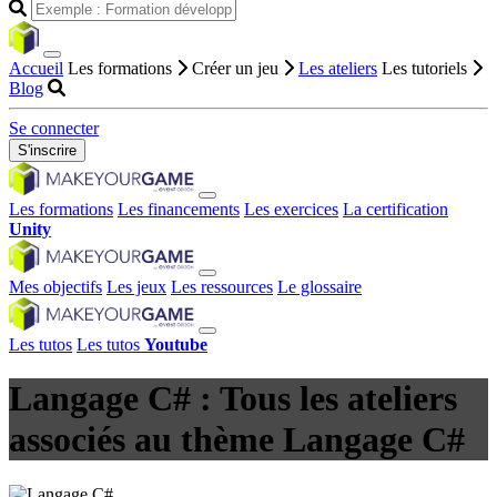
Accueil
Les formations
Créer un jeu
Les ateliers
Les tutoriels
Blog
Se connecter
S'inscrire
Les formations
Les financements
Les exercices
La certification
Unity
Mes objectifs
Les jeux
Les ressources
Le glossaire
Les tutos
Les tutos
Youtube
Langage C# : Tous les ateliers
associés au thème Langage C#