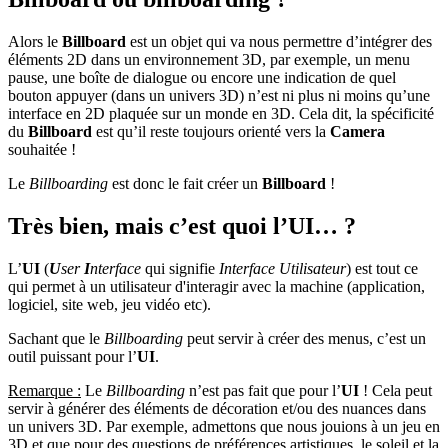
Alors le
Billboard
est un objet qui va nous permettre d’intégrer des
éléments 2D dans un environnement 3D, par exemple, un menu
pause, une boîte de dialogue ou encore une indication de quel
bouton appuyer (dans un univers 3D) n’est ni plus ni moins qu’une
interface en 2D plaquée sur un monde en 3D. Cela dit, la spécificité
du
Billboard
est qu’il reste toujours orienté vers la
Camera
souhaitée !
Le
Billboarding
est donc le fait créer un
Billboard
!
Très bien, mais c’est quoi l’UI… ?
L’
UI
(
U
ser
I
nterface
qui signifie
Interface Utilisateur
) est tout ce
qui permet à un utilisateur d'interagir avec la machine (application,
logiciel, site web, jeu vidéo etc).
Sachant que le
Billboarding
peut servir à créer des menus, c’est un
outil puissant pour l’
UI
.
Remarque :
Le
Billboarding
n’est pas fait que pour l’
UI
! Cela peut
servir à générer des éléments de décoration et/ou des nuances dans
un univers 3D. Par exemple, admettons que nous jouions à un jeu en
3D et que pour des questions de préférences artistiques, le soleil et la