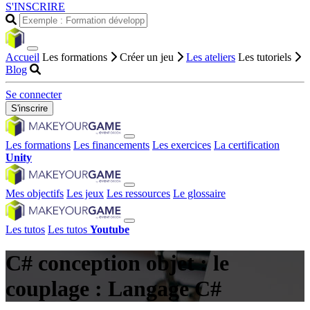
S'INSCRIRE
Accueil
Les formations
Créer un jeu
Les ateliers
Les tutoriels
Blog
Se connecter
S'inscrire
Les formations
Les financements
Les exercices
La certification
Unity
Mes objectifs
Les jeux
Les ressources
Le glossaire
Les tutos
Les tutos
Youtube
C# conception objet : le
couplage : Langage C#