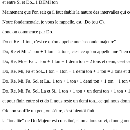
et entre Si et Do...1 DEMI ton
Maintenant que l'on sait ça il faut établir la nature des intervalles qui c
Notre fondamentale, je vous le rappelle, est...Do (ou C).
donc on commence par Do.
Do et Re...1 ton, c'est ce qu'on appelle une "seconde majeure"
Do, Re et Mi...1 ton + 1 ton = 2 tons, c'est ce qu'on appelle une "tier
Do, Re, Mi et Fa...1 ton + 1 ton + 1 demi ton = 2 tons et demi, c'est c
Do, Re, Mi, Fa et Sol...1 ton + 1ton + 1 demi ton + 1 ton = 3 tons et d
Do, Re, Mi, Fa, Sol et La...1 ton + 1 ton+ 1 demi ton + 1 ton + 1 ton 
Do, Re, Mi, Fa, Sol, La et Si...1 ton + 1 ton + un demi ton + 1 ton + 
et pour finir, entre si et do il nous reste un demi ton...ce qui nous 
Ok...on souffle un peu, on s'étire, c'est bientôt finit.
la "tonalité" de Do Majeur est constitué, si on a tous suivi, d'une g