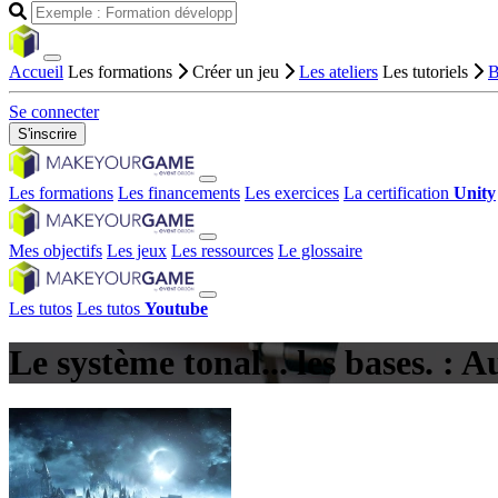
Accueil
Les formations
Créer un jeu
Les ateliers
Les tutoriels
B
Se connecter
S'inscrire
Les formations
Les financements
Les exercices
La certification
Unity
Mes objectifs
Les jeux
Les ressources
Le glossaire
Les tutos
Les tutos
Youtube
Le système tonal... les bases. : A