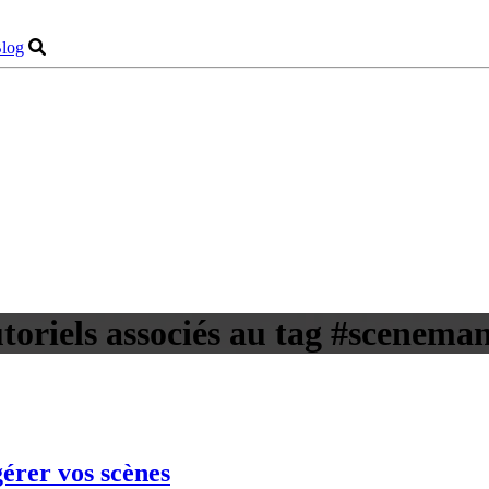
log
toriels associés au tag #scenem
érer vos scènes