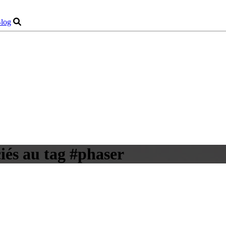
log
ciés au tag #phaser