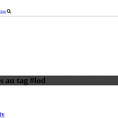
log
s au tag #lod
ty