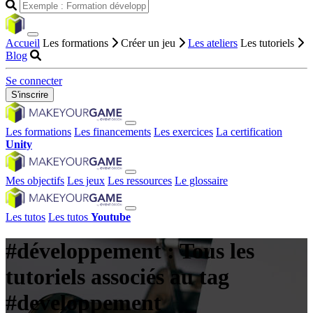
Accueil
Les formations
Créer un jeu
Les ateliers
Les tutoriels
Blog
Se connecter
S'inscrire
Les formations
Les financements
Les exercices
La certification
Unity
Mes objectifs
Les jeux
Les ressources
Le glossaire
Les tutos
Les tutos
Youtube
#développement : Tous les
tutoriels associés au tag
#developpement