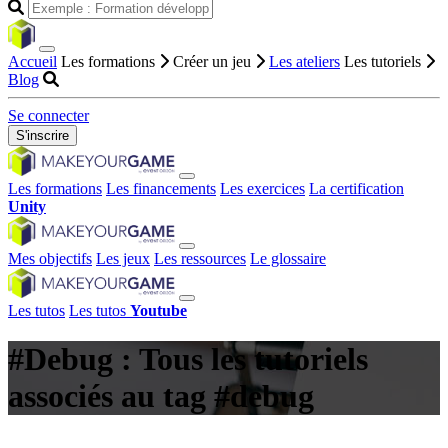
Accueil
Les formations
Créer un jeu
Les ateliers
Les tutoriels
Blog
Se connecter
S'inscrire
Les formations
Les financements
Les exercices
La certification
Unity
Mes objectifs
Les jeux
Les ressources
Le glossaire
Les tutos
Les tutos
Youtube
#Debug : Tous les tutoriels
associés au tag #debug