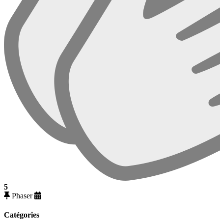
5
Phaser
Catégories