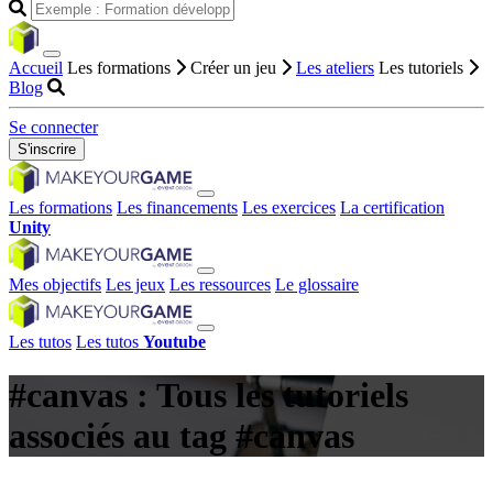
Accueil
Les formations
Créer un jeu
Les ateliers
Les tutoriels
Blog
Se connecter
S'inscrire
Les formations
Les financements
Les exercices
La certification
Unity
Mes objectifs
Les jeux
Les ressources
Le glossaire
Les tutos
Les tutos
Youtube
#canvas : Tous les tutoriels
associés au tag #canvas