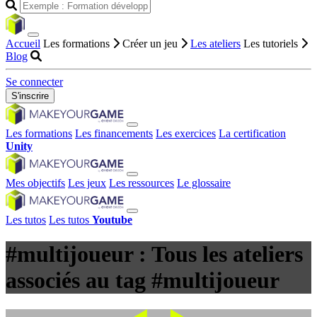
Accueil
Les formations
Créer un jeu
Les ateliers
Les tutoriels
Blog
Se connecter
S'inscrire
Les formations
Les financements
Les exercices
La certification
Unity
Mes objectifs
Les jeux
Les ressources
Le glossaire
Les tutos
Les tutos
Youtube
#multijoueur : Tous les ateliers
associés au tag #multijoueur