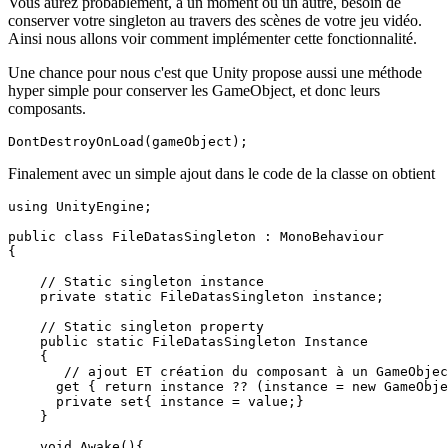
Vous aurez probablement, à un moment ou un autre, besoin de
conserver votre singleton au travers des scènes de votre jeu vidéo.
Ainsi nous allons voir comment implémenter cette fonctionnalité.
Une chance pour nous c'est que Unity propose aussi une méthode
hyper simple pour conserver les GameObject, et donc leurs
composants.
DontDestroyOnLoad(gameObject);
Finalement avec un simple ajout dans le code de la classe on obtient
using UnityEngine;

public class FileDatasSingleton : MonoBehaviour

{

    // Static singleton instance

    private static FileDatasSingleton instance;

    // Static singleton property

    public static FileDatasSingleton Instance

    {

       // ajout ET création du composant à un GameObjec
      get { return instance ?? (instance = new GameObje
      private set{ instance = value;} 

    }

    void Awake(){
