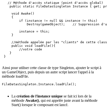
   // Méthode d'accès statique (point d'accès global)

    public static FileDatasSingleton Instance { get; pr
     void Awake()

     {

         if (instance != null && instance != this)

             Destroy(gameObject);    // Suppression d'u
         instance = this;

     }

     //méthode appelée par les "clients" de cette class
     public void loadFile(){ 

         //votre code 

    }

 }

Ainsi pour utiliser cette classe de type Singleton, ajouter le script à
un GameObject, puis depuis un autre script lancer l'appel à la
méthode loadFile.
FileDatasSingleton.Instance.loadFile();
La
création de l'instance unique
se fait ici lors de la
méthode
Awake()
, qui est appelée juste avant la méthode
Start() lorsque le composant est lancé.