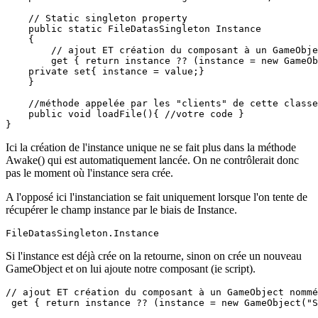
    // Static singleton property

    public static FileDatasSingleton Instance

    {

        // ajout ET création du composant à un GameObje
        get { return instance ?? (instance = new GameOb
    private set{ instance = value;} 

    }

    //méthode appelée par les "clients" de cette classe
    public void loadFile(){ //votre code }

}
Ici la création de l'instance unique ne se fait plus dans la méthode
Awake() qui est automatiquement lancée. On ne contrôlerait donc
pas le moment où l'instance sera crée.
A l'opposé ici l'instanciation se fait uniquement lorsque l'on tente de
récupérer le champ instance par le biais de Instance.
FileDatasSingleton.Instance
Si l'instance est déjà crée on la retourne, sinon on crée un nouveau
GameObject et on lui ajoute notre composant (ie script).
// ajout ET création du composant à un GameObject nommé
 get { return instance ?? (instance = new GameObject("