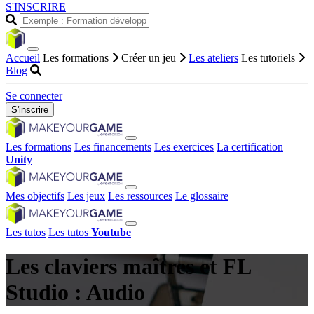
S'INSCRIRE
Accueil
Les formations
Créer un jeu
Les ateliers
Les tutoriels
Blog
Se connecter
S'inscrire
Les formations
Les financements
Les exercices
La certification
Unity
Mes objectifs
Les jeux
Les ressources
Le glossaire
Les tutos
Les tutos
Youtube
Les claviers maîtres et FL
Studio : Audio