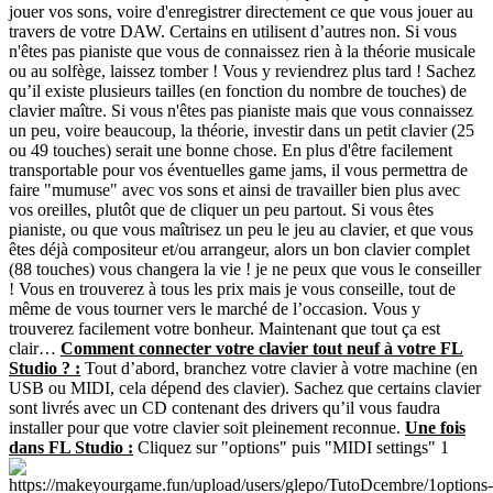
jouer vos sons, voire d'enregistrer directement ce que vous jouer au
travers de votre DAW. Certains en utilisent d’autres non. Si vous
n'êtes pas pianiste que vous de connaissez rien à la théorie musicale
ou au solfège, laissez tomber ! Vous y reviendrez plus tard ! Sachez
qu’il existe plusieurs tailles (en fonction du nombre de touches) de
clavier maître. Si vous n'êtes pas pianiste mais que vous connaissez
un peu, voire beaucoup, la théorie, investir dans un petit clavier (25
ou 49 touches) serait une bonne chose. En plus d'être facilement
transportable pour vos éventuelles game jams, il vous permettra de
faire "mumuse" avec vos sons et ainsi de travailler bien plus avec
vos oreilles, plutôt que de cliquer un peu partout. Si vous êtes
pianiste, ou que vous maîtrisez un peu le jeu au clavier, et que vous
êtes déjà compositeur et/ou arrangeur, alors un bon clavier complet
(88 touches) vous changera la vie ! je ne peux que vous le conseiller
! Vous en trouverez à tous les prix mais je vous conseille, tout de
même de vous tourner vers le marché de l’occasion. Vous y
trouverez facilement votre bonheur. Maintenant que tout ça est
clair…
Comment connecter votre clavier tout neuf à votre FL
Studio ? :
Tout d’abord, branchez votre clavier à votre machine (en
USB ou MIDI, cela dépend des clavier). Sachez que certains clavier
sont livrés avec un CD contenant des drivers qu’il vous faudra
installer pour que votre clavier soit pleinement reconnue.
Une fois
dans FL Studio :
Cliquez sur "options" puis "MIDI settings" 1