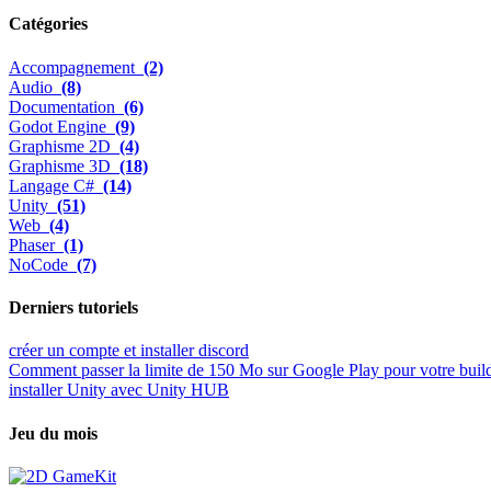
Catégories
Accompagnement
(2)
Audio
(8)
Documentation
(6)
Godot Engine
(9)
Graphisme 2D
(4)
Graphisme 3D
(18)
Langage C#
(14)
Unity
(51)
Web
(4)
Phaser
(1)
NoCode
(7)
Derniers tutoriels
créer un compte et installer discord
Comment passer la limite de 150 Mo sur Google Play pour votre buil
installer Unity avec Unity HUB
Jeu du mois