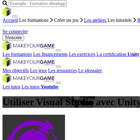
Accueil
Les formations
Créer un jeu
Les ateliers
Les tutoriels
B
Se connecter
S'inscrire
Les formations
Les financements
Les exercices
La certification
Unity
Mes objectifs
Les jeux
Les ressources
Le glossaire
Les tutos
Les tutos
Youtube
Utiliser Visual Studio avec Unit