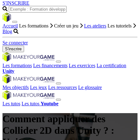
S'INSCRIRE
Accueil
Les formations
Créer un jeu
Les ateliers
Les tutoriels
Blog
Se connecter
S'inscrire
Les formations
Les financements
Les exercices
La certification
Unity
Mes objectifs
Les jeux
Les ressources
Le glossaire
Les tutos
Les tutos
Youtube
Comment appliquer des
Collider 2D dans Unity ? :