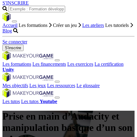
S'INSCRIRE
Accueil
Les formations
Créer un jeu
Les ateliers
Les tutoriels
Blog
Se connecter
S'inscrire
Les formations
Les financements
Les exercices
La certification
Unity
Mes objectifs
Les jeux
Les ressources
Le glossaire
Les tutos
Les tutos
Youtube
Prise en main d’Audacity et
manipulation basique d’un son