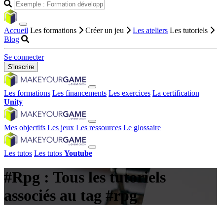
Accueil
Les formations
Créer un jeu
Les ateliers
Les tutoriels
Blog
Se connecter
S'inscrire
Les formations
Les financements
Les exercices
La certification
Unity
Mes objectifs
Les jeux
Les ressources
Le glossaire
Les tutos
Les tutos
Youtube
#Rpg : Tous les tutoriels
associés au tag #rpg