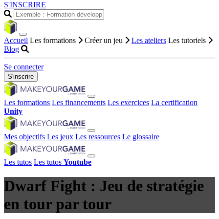
S'INSCRIRE
Accueil
Les formations
Créer un jeu
Les ateliers
Les tutoriels
Blog
Se connecter
S'inscrire
Les formations
Les financements
Les exercices
La certification
Unity
Mes objectifs
Les jeux
Les ressources
Le glossaire
Les tutos
Les tutos
Youtube
Dwarf Fight : Jeu de stratégie
en tour par tour