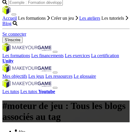
Accueil
Les formations
Créer un jeu
Les ateliers
Les tutoriels
Blog
Se connecter
S'inscrire
Les formations
Les financements
Les exercices
La certification
Unity
Mes objectifs
Les jeux
Les ressources
Le glossaire
Les tutos
Les tutos
Youtube
#moteur de jeu : Tous les blogs
associés au tag
Alto