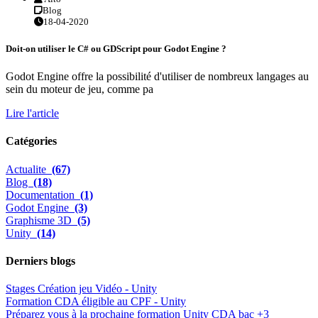
Blog
18-04-2020
Doit-on utiliser le C# ou GDScript pour Godot Engine ?
Godot Engine offre la possibilité d'utiliser de nombreux langages au
sein du moteur de jeu, comme pa
Lire l'article
Catégories
Actualite
(67)
Blog
(18)
Documentation
(1)
Godot Engine
(3)
Graphisme 3D
(5)
Unity
(14)
Derniers blogs
Stages Création jeu Vidéo - Unity
Formation CDA éligible au CPF - Unity
Préparez vous à la prochaine formation Unity CDA bac +3