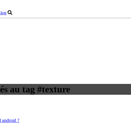
log
iés au tag #texture
d android ?