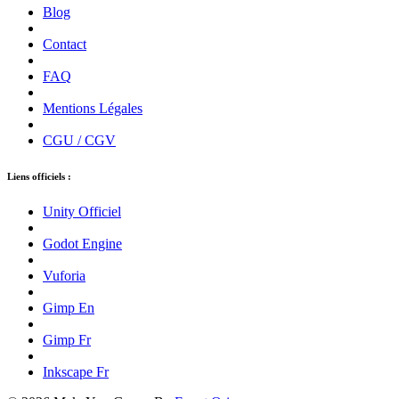
Blog
Contact
FAQ
Mentions Légales
CGU / CGV
Liens officiels :
Unity Officiel
Godot Engine
Vuforia
Gimp En
Gimp Fr
Inkscape Fr