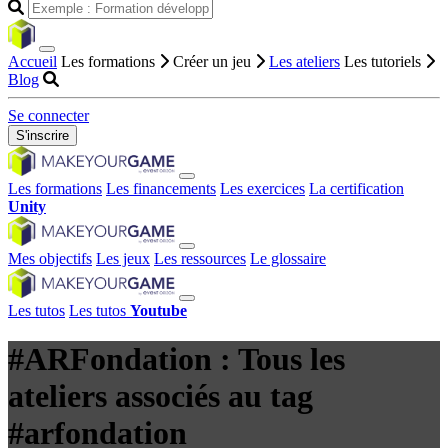
Accueil
Les formations
Créer un jeu
Les ateliers
Les tutoriels
Blog
Se connecter
S'inscrire
Les formations
Les financements
Les exercices
La certification
Unity
Mes objectifs
Les jeux
Les ressources
Le glossaire
Les tutos
Les tutos
Youtube
#ARFondation : Tous les
ateliers associés au tag
#arfondation