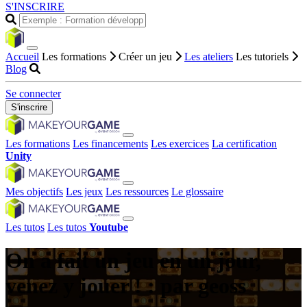
S'INSCRIRE
Accueil
Les formations
Créer un jeu
Les ateliers
Les tutoriels
Blog
Se connecter
S'inscrire
Les formations
Les financements
Les exercices
La certification
Unity
Mes objectifs
Les jeux
Les ressources
Le glossaire
Les tutos
Les tutos
Youtube
On a fait un jeu en un jour,
venez y jouer ! : par geoss