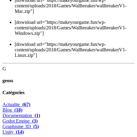
[download url="https://makeyourgame.fun/wp-
content/uploads/2018/Games/Wallbreaker/wallbreakerV1-
Mac.zip"]
[download url="https://makeyourgame.fun/wp-
content/uploads/2018/Games/Wallbreaker/wallbreakerV1-
Windows.zip"]
[download url="https://makeyourgame.fun/wp-
content/uploads/2018/Games/Wallbreaker/wallbreakerV1-
Linux.zip"]
G
geoss
Catégories
Actualite
(67)
Blog
(18)
Documentation
(1)
Godot Engine
(3)
Graphisme 3D
(5)
Unity
(14)