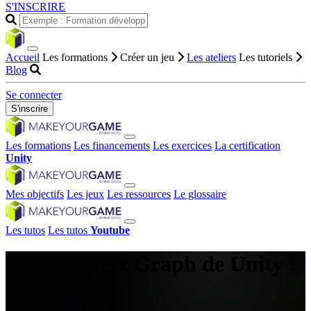
S'INSCRIRE
Accueil
Les formations
Créer un jeu
Les ateliers
Les tutoriels
Blog
Se connecter
S'inscrire
Les formations
Les financements
Les exercices
La certification
Unity
Mes objectifs
Les jeux
Les ressources
Le glossaire
Les tutos
Les tutos
Youtube
Visual Effect Graph de Unity :
par alto