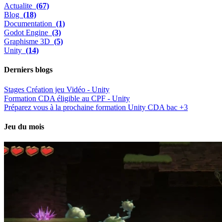
Actualite
(67)
Blog
(18)
Documentation
(1)
Godot Engine
(3)
Graphisme 3D
(5)
Unity
(14)
Derniers blogs
Stages Création jeu Vidéo - Unity
Formation CDA éligible au CPF - Unity
Préparez vous à la prochaine formation Unity CDA bac +3
Jeu du mois