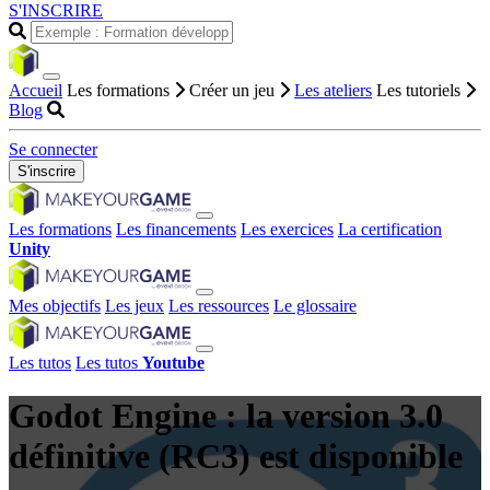
S'INSCRIRE
Accueil
Les formations
Créer un jeu
Les ateliers
Les tutoriels
Blog
Se connecter
S'inscrire
Les formations
Les financements
Les exercices
La certification
Unity
Mes objectifs
Les jeux
Les ressources
Le glossaire
Les tutos
Les tutos
Youtube
Godot Engine : la version 3.0
définitive (RC3) est disponible