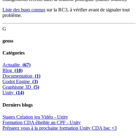
Liste des bugs connus
sur la RC3, à vérifier avant de signaler tout
problème.
G
geoss
Catégories
Actualite
(67)
Blog
(18)
Documentation
(1)
Godot Engine
(3)
Graphisme 3D
(5)
Unity
(14)
Derniers blogs
Stages Création jeu Vidéo - Unity
Formation CDA éligible au CPF - Unity
Préparez vous à la prochaine formation Unity CDA bac +3