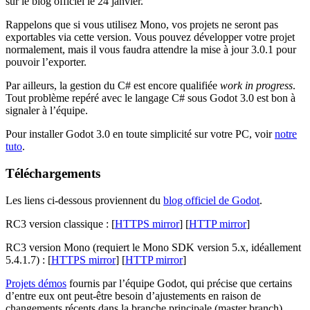
sur le blog officiel le 24 janvier.
Rappelons que si vous utilisez Mono, vos projets ne seront pas
exportables via cette version. Vous pouvez développer votre projet
normalement, mais il vous faudra attendre la mise à jour 3.0.1 pour
pouvoir l’exporter.
Par ailleurs, la gestion du C# est encore qualifiée
work in progress
.
Tout problème repéré avec le langage C# sous Godot 3.0 est bon à
signaler à l’équipe.
Pour installer Godot 3.0 en toute simplicité sur votre PC, voir
notre
tuto
.
Téléchargements
Les liens ci-dessous proviennent du
blog officiel de Godot
.
RC3 version classique : [
HTTPS mirror
] [
HTTP mirror
]
RC3 version Mono (requiert le Mono SDK version 5.x, idéallement
5.4.1.7) : [
HTTPS mirror
] [
HTTP mirror
]
Projets démos
fournis par l’équipe Godot, qui précise que certains
d’entre eux ont peut-être besoin d’ajustements en raison de
changements récents dans la branche principale (master branch).