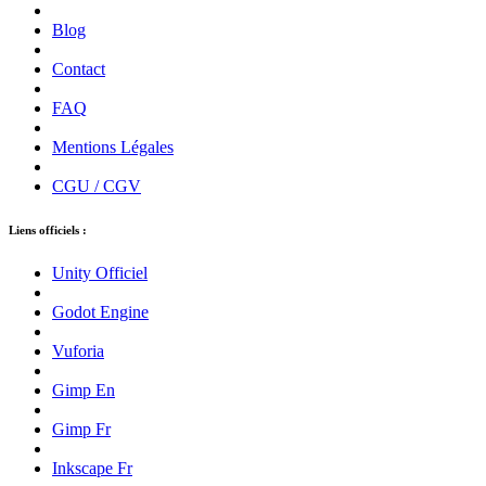
Blog
Contact
FAQ
Mentions Légales
CGU / CGV
Liens officiels :
Unity Officiel
Godot Engine
Vuforia
Gimp En
Gimp Fr
Inkscape Fr