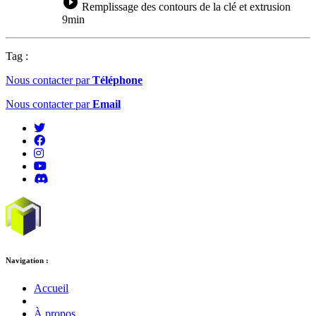
play_circle_filled
Remplissage des contours de la clé et extrusion
9min
Tag :
Nous contacter par
Téléphone
Nous contacter par
Email
Navigation :
Accueil
À propos