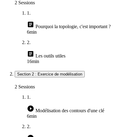
2 Sessions
1.
article
Pourquoi la topologie, c'est important ?
6min
2.
article
Les outils utiles
16min
Section 2 : Exercice de modélisation
2 Sessions
1.
play_circle_filled
Modélisation des contours d'une clé
6min
2.