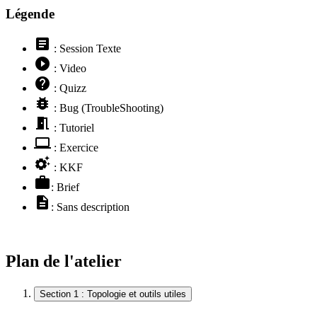
Légende
article
: Session Texte
play_circle_filled
: Video
help
: Quizz
bug_report
: Bug (TroubleShooting)
meeting_room
: Tutoriel
computer
: Exercice
settings_suggest
: KKF
work
: Brief
description
: Sans description
Plan de l'atelier
Section 1 : Topologie et outils utiles