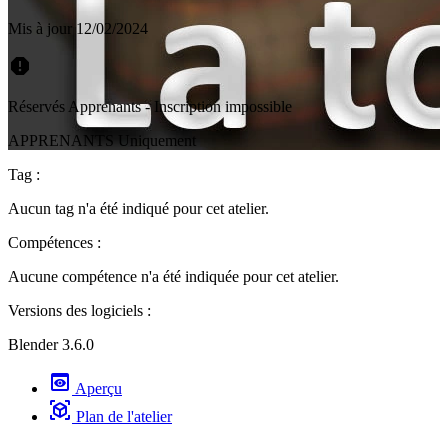
Mis à jour 12/02/2024
report
Réservés Apprenants - Inscription impossible
APPRENANTS Uniquement
Tag :
Aucun tag n'a été indiqué pour cet atelier.
Compétences :
Aucune compétence n'a été indiquée pour cet atelier.
Versions des logiciels :
Blender 3.6.0
preview
Aperçu
view_in_ar
Plan de l'atelier